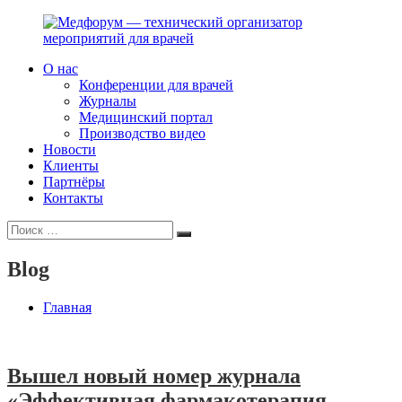
Перейти
к
содержимому
О нас
Медфорум
Мы
Конференции для врачей
—
консультируем
Журналы
технический
участников
Медицинский портал
организатор
российского
Производство видео
мероприятий
фармрынка
Новости
для
и
Клиенты
врачей
помогаем
Партнёры
выстраивать
Контакты
коммуникации
Искать:
с
Поиск
медицинским
и
Blog
фармацевтическим
сообществами.
Главная
Blog
Вышел новый номер журнала
«Эффективная фармакотерапия.