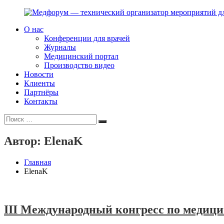
Перейти
к
О нас
содержимому
Медфорум
Мы
Конференции для врачей
—
консультируем
Журналы
технический
участников
Медицинский портал
организатор
российского
Производство видео
мероприятий
фармрынка
Новости
для
и
Клиенты
врачей
помогаем
Партнёры
выстраивать
Контакты
коммуникации
Искать:
с
Поиск
медицинским
и
Автор:
ElenaK
фармацевтическим
сообществами.
Главная
ElenaK
III Международный конгресс по медиц