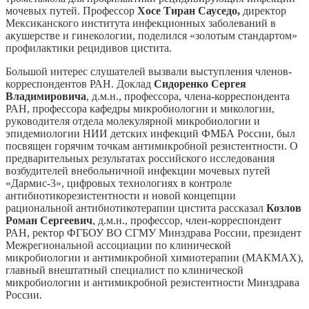
мочевых путей. Профессор
Хосе
Тиран
Сауседо,
директор
Мексиканского института инфекционных заболеваний в
акушерстве и гинекологии, поделился «золотым стандартом»
профилактики рецидивов цистита.
Большой интерес слушателей вызвали выступления членов-
корреспондентов РАН. Доклад
Сидоренко Сергея
Владимировича
, д.м.н., профессора, члена-корреспондента
РАН, профессора кафедры микробиологии и микологии,
руководителя отдела молекулярной микробиологии и
эпидемиологии НИИ детских инфекций ФМБА России, был
посвящен горячим точкам антимикробной резистентности. О
предварительных результатах российского исследования
возбудителей внебольничной инфекции мочевых путей
«Дармис-3», цифровых технологиях в контроле
антибиотикорезистентности и новой концепции
рациональной антибиотикотерапии цистита рассказал
Козлов
Роман Сергеевич
, д.м.н., профессор, член-корреспондент
РАН, ректор ФГБОУ ВО СГМУ Минздрава России, президент
Межрегиональной ассоциации по клинической
микробиологии и антимикробной химиотерапии (МАКМАХ),
главный внештатный специалист по клинической
микробиологии и антимикробной резистентности Минздрава
России.