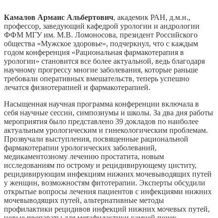
Камалов Армаис Альбертович
, академик РАН, д.м.н.,
профессор, заведующий кафедрой урологии и андрологии
ФФМ МГУ им. М.В. Ломоносова, президент Российского
общества «Мужское здоровье», подчеркнул, что с каждым
годом конференция «Рациональная фармакотерапия в
урологии» становится все более актуальной, ведь благодаря
научному прогрессу многие заболевания, которые раньше
требовали оперативных вмешательств, теперь успешно
лечатся физиотерапией и фармакотерапией.
Насыщенная научная программа конференции включала в
себя научные сессии, симпозиумы и школы. За два дня работы
мероприятия было представлено 39 докладов по наиболее
актуальным урологическим и гинекологическим проблемам.
Прозвучали выступления, посвященные рациональной
фармакотерапии урологических заболеваний,
медикаментозному лечению простатита, новым
исследованиям по острому и рецидивирующему циститу,
рецидивирующим инфекциям нижних мочевыводящих путей
у женщин, возможностям фитотерапии. Эксперты обсудили
открытые вопросы лечения пациентов с инфекциями нижних
мочевыводящих путей, альтернативные методы
профилактики рецидивов инфекций нижних мочевых путей,
новые препараты для метафилактики камней почек,