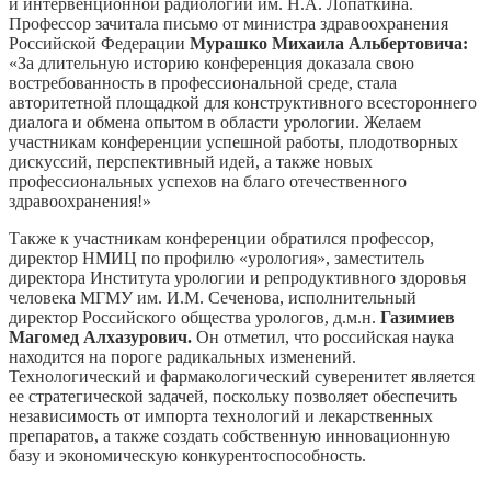
и интервенционной радиологии им. Н.А. Лопаткина.
Профессор зачитала письмо от министра здравоохранения
Российской Федерации
Мурашко Михаила Альбертовича:
«За длительную историю конференция доказала свою
востребованность в профессиональной среде, стала
авторитетной площадкой для конструктивного всестороннего
диалога и обмена опытом в области урологии. Желаем
участникам конференции успешной работы, плодотворных
дискуссий, перспективный идей, а также новых
профессиональных успехов на благо отечественного
здравоохранения!»
Также к участникам конференции обратился профессор,
директор НМИЦ по профилю «урология», заместитель
директора Института урологии и репродуктивного здоровья
человека МГМУ им. И.М. Сеченова, исполнительный
директор Российского общества урологов, д.м.н.
Газимиев
Магомед Алхазурович.
Он отметил, что российская наука
находится на пороге радикальных изменений.
Технологический и фармакологический суверенитет является
ее стратегической задачей, поскольку позволяет обеспечить
независимость от импорта технологий и лекарственных
препаратов, а также создать собственную инновационную
базу и экономическую конкурентоспособность.