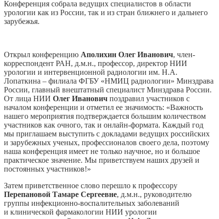
Конференция собрала ведущих специалистов в области
урологии как из России, так и из стран ближнего и дальнего
зарубежья.
Открыл конференцию
Аполихин Олег Иванович
, член-
корреспондент РАН, д.м.н., профессор, директор НИИ
урологии и интервенционной радиологии им. Н.А.
Лопаткина – филиала ФГБУ «НМИЦ радиологии» Минздрава
России, главный внештатный специалист Минздрава России.
От лица НИИ
Олег Иванович
поздравил участников с
началом конференции и отметил ее значимость: «Важность
нашего мероприятия подтверждается большим количеством
участников как очного, так и онлайн-формата. Каждый год
мы приглашаем выступить с докладами ведущих российских
и зарубежных ученых, профессионалов своего дела, поэтому
наша конференция имеет не только научное, но и большое
практическое значение. Мы приветствуем наших друзей и
постоянных участников!»
Затем приветственное слово перешло к профессору
Перепановой Тамаре Сергеевне
, д.м.н., руководителю
группы инфекционно-воспалительных заболеваний
и клинической фармакологии НИИ урологии