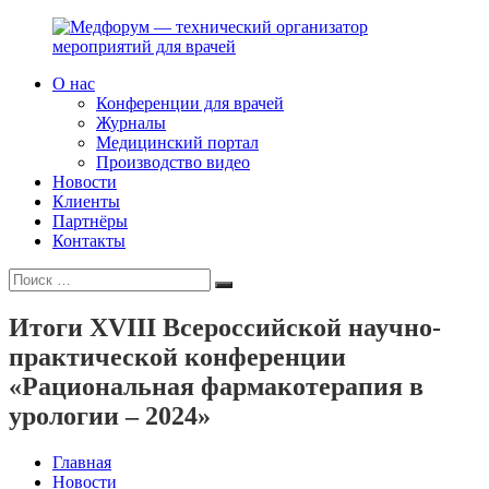
Перейти
к
содержимому
О нас
Медфорум
Мы
Конференции для врачей
—
консультируем
Журналы
технический
участников
Медицинский портал
организатор
российского
Производство видео
мероприятий
фармрынка
Новости
для
и
Клиенты
врачей
помогаем
Партнёры
выстраивать
Контакты
коммуникации
Искать:
с
Поиск
медицинским
и
Итоги XVIII Всероссийской научно-
фармацевтическим
практической конференции
сообществами.
«Рациональная фармакотерапия в
урологии – 2024»
Главная
Новости