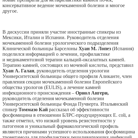
консервативное ведение мочекаменной болезни и многое
другое.
В дискуссии приняли участие иностранные спикеры из
Мексики, Италии и Испании. Руководитель отделения
мочекаменной болезни урологического подразделения
Клинической больницы Барселоны
Хуан М. Лопез
(Испания)
поделился информацией о лечении, профилактике
и медикаментозной терапии кальций-оксалатных камней.
Терапию камней, состоящих из мочевой кислоты, представил
Хуан А. Галан
, руководитель отделения урологии
Университетской больницы общего профиля Аликанте, член
правления секции мочекаменной болезни Европейского
общества урологов (EULIS), а лечение камней
инфекционного происхождения –
Ориол Ангери,
руководитель отделения мочекаменной болезни
Университетской больницы Фонда Пучверта. Итальянский
спикер
Томмазо Кай
рассказал об эффективности
фосфомицина в отношении БЛРС-продуцирующих E. coli, а
также отметил, что низкий уровень резистентности у
патогенов и уникальный фармакологический профиль
являются причинами успешного использования фосфомицина
трометамола для профилактики рецидивирующих инфекций