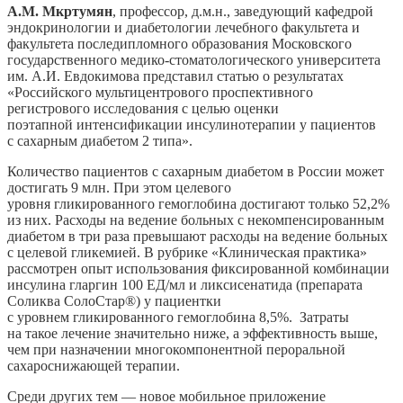
А.М. Мкртумян
, профессор, д.м.н., заведующий кафедрой
эндокринологии и диабетологии лечебного факультета и
факультета последипломного образования Московского
государственного медико-стоматологического университета
им. А.И. Евдокимова представил статью о результатах
«Российского мультицентрового проспективного
регистрового исследования с целью оценки
поэтапной интенсификации инсулинотерапии у пациентов
с сахарным диабетом 2 типа».
Количество пациентов с сахарным диабетом в России может
достигать 9 млн. При этом целевого
уровня гликированного гемоглобина достигают только 52,2%
из них. Расходы на ведение больных с некомпенсированным
диабетом в три раза превышают расходы на ведение больных
с целевой гликемией. В рубрике «Клиническая практика»
рассмотрен опыт использования фиксированной комбинации
инсулина гларгин 100 ЕД/мл и ликсисенатида (препарата
Соликва СолоСтар®) у пациентки
с уровнем гликированного гемоглобина 8,5%. Затраты
на такое лечение значительно ниже, а эффективность выше,
чем при назначении многокомпонентной пероральной
сахароснижающей терапии.
Среди других тем — новое мобильное приложение