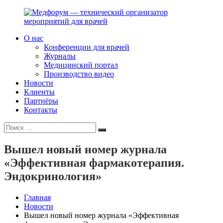
Перейти
к
содержимому
О нас
Медфорум
Мы
Конференции для врачей
—
консультируем
Журналы
технический
участников
Медицинский портал
организатор
российского
Производство видео
мероприятий
фармрынка
Новости
для
и
Клиенты
врачей
помогаем
Партнёры
выстраивать
Контакты
коммуникации
Искать:
с
Поиск
медицинским
и
Вышел новый номер журнала
фармацевтическим
«Эффективная фармакотерапия.
сообществами.
Эндокринология»
Главная
Новости
Вышел новый номер журнала «Эффективная