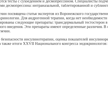
тся тесты с сухоедением и десмопрессином. Специалисты подчер
ми десмопрессина: интраназальной, таблетированной и сублинг
ин посвящена статья экспертов из Воронежского государственн
кринологии. Для андрогенной терапии, когда нет необходимости
трированы следующие препараты: трансдермальный тестостерон в
ого введения. Эти препараты имеют определенные различия. В ст
ужчин.
безопасности инсулинотерапии, оценка показателей инсулиноре
 а также итоги ХХVII Национального конгресса эндокринологов