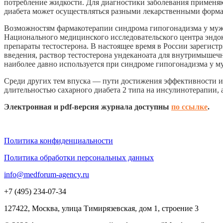
потребление жидкости. Для диагностики заболевания применяю
диабета может осуществляться разными лекарственными форма
Возможностям фармакотерапии синдрома гипогонадизма у мужч
Национального медицинского исследовательского центра эндо
препараты тестостерона. В настоящее время в России зарегис
введения, раствор тестостерона ундеканоата для внутримышечн
наиболее давно используется при синдроме гипогонадизма у м
Среди других тем впуска — пути достижения эффективности и 
длительностью сахарного диабета 2 типа на инсулинотерапии,
Электронная и pdf-версия журнала доступны
по ссылке
.
Политика конфиденциальности
Политика обработки персональных данных
info@medforum-agency.ru
+7 (495) 234-07-34
127422, Москва, улица Тимирязевская, дом 1, строение 3