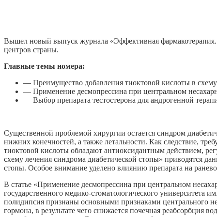
Вышел новый выпуск журнала «Эффективная фармакотерапия. 
центров страны.
Главные темы номера:
— Преимущество добавления тиоктовой кислоты в схему 
— Применение десмопрессина при центральном несахарн
— Выбор препарата тестостерона для андрогенной терап
Существенной проблемой хирургии остается синдром диабетич
нижних конечностей, а также летальности. Как следствие, тре
тиоктовой кислоты обладают антиоксидантным действием, рег
схему лечения синдрома диабетической стопы» приводятся да
стопы. Особое внимание уделено влиянию препарата на ранево
В статье «Применение десмопрессина при центральном несахар
государственного медико-стоматологического университета им
полидипсия признаны основными признаками центрального нес
гормона, в результате чего снижается почечная реабсорбция в