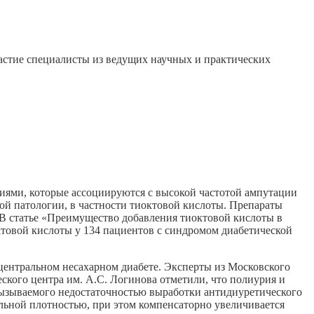
стие специалисты из ведущих научных и практических
иями, которые ассоциируются с высокой частотой ампутации
ной патологии, в частности тиоктовой кислоты. Препараты
 В статье «Преимущество добавления тиоктовой кислоты в
товой кислоты у 134 пациентов с синдромом диабетической
центральном несахарном диабете. Эксперты из Московского
ского центра им. А.С. Логинова отметили, что полиурия и
вызываемого недостаточностью выработки антидиуретического
ельной плотностью, при этом компенсаторно увеличивается