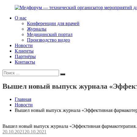
Перейти
к
О нас
содержимому
Медфорум
Мы
Конференции для врачей
—
консультируем
Журналы
технический
участников
Медицинский портал
организатор
российского
Производство видео
мероприятий
фармрынка
Новости
для
и
Клиенты
врачей
помогаем
Партнёры
выстраивать
Контакты
коммуникации
Искать:
с
Поиск
медицинским
и
Вышел новый выпуск журнала «Эффект
фармацевтическим
сообществами.
Главная
Новости
Вышел новый выпуск журнала «Эффективная фармакотер
Вышел новый выпуск журнала «Эффективная фармакотерапия.
20.10.2021
20.10.2021