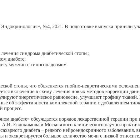
Эндокринология», №4, 2021. В подготовке выпуска приняли уча
лечения синдрома диабетической стопы;
ом диабете;
ии у мужчин с гипогонадизмом.
еской стопы, что объясняется гнойно-некротическими осложнен
буется включение в схему лечения новых методов коррекции дан
улируют энергетическое равновесие, улучшают трофику тканей.
нные об эффективности комплексной терапии с добавлением тиок
й процесс.
ном диабете» обсуждается порядок лекарственной терапии при 
. А.И. Евдокимова и Московского клинического научно-практиче
ахарного диабета – редкого нейроэндокринного заболевания, 
оды и экскретируется большое количество мочи с низкой относит