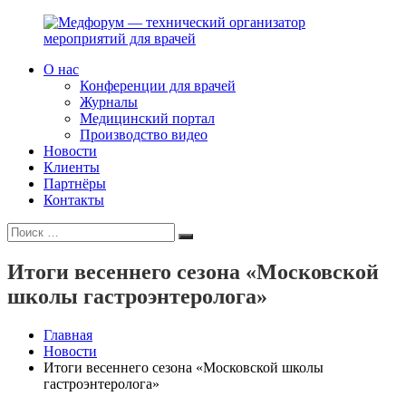
Перейти
к
содержимому
О нас
Медфорум
Мы
Конференции для врачей
—
консультируем
Журналы
технический
участников
Медицинский портал
организатор
российского
Производство видео
мероприятий
фармрынка
Новости
для
и
Клиенты
врачей
помогаем
Партнёры
выстраивать
Контакты
коммуникации
Искать:
с
Поиск
медицинским
и
Итоги весеннего сезона «Московской
фармацевтическим
школы гастроэнтеролога»
сообществами.
Главная
Новости
Итоги весеннего сезона «Московской школы
гастроэнтеролога»