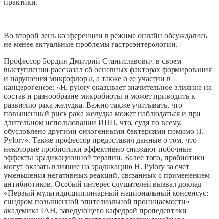
практики.
Во второй день конференции в режиме онлайн обсуждались
не менее актуальные проблемы гастроэнтерологии.
Профессор Бордин Дмитрий Станиславович в своем
выступлении рассказал об основных факторах формирования
и нарушения микрофлоры, а также о ее участии в
канцерогенезе: «H. pylory оказывает значительное влияние на
состав и разнообразие микробиоты и может приводить к
развитию рака желудка. Важно также учитывать, что
повышенный риск рака желудка может наблюдаться и при
длительном использовании ИПП, что, судя по всему,
обусловлено другими онкогенными бактериями помимо H.
Pylory». Также профессор предоставил данные о том, что
некоторые пробиотики эффективно снижают побочные
эффекты эрадикационной терапии. Более того, пробиотики
могут оказать влияние на эрадикацию H. Pylory за счет
уменьшения негативных реакций, связанных с применением
антибиотиков. Особый интерес слушателей вызвал доклад
«Первый мультидисциплинарный национальный консенсус:
синдром повышенной эпителиальной проницаемости»
академика РАН, заведующего кафедрой пропедевтики