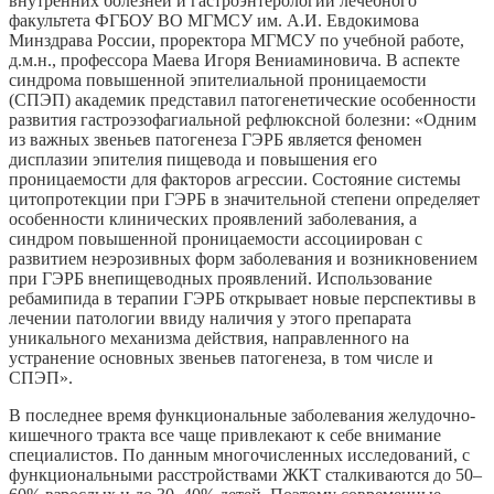
внутренних болезней и гастроэнтерологии лечебного
факультета ФГБОУ ВО МГМСУ им. А.И. Евдокимова
Минздрава России, проректора МГМСУ по учебной работе,
д.м.н., профессора Маева Игоря Вениаминовича. В аспекте
синдрома повышенной эпителиальной проницаемости
(СПЭП) академик представил патогенетические особенности
развития гастроэзофагиальной рефлюксной болезни: «Одним
из важных звеньев патогенеза ГЭРБ является феномен
дисплазии эпителия пищевода и повышения его
проницаемости для факторов агрессии. Состояние системы
цитопротекции при ГЭРБ в значительной степени определяет
особенности клинических проявлений заболевания, а
синдром повышенной проницаемости ассоциирован с
развитием неэрозивных форм заболевания и возникновением
при ГЭРБ внепищеводных проявлений. Использование
ребамипида в терапии ГЭРБ открывает новые перспективы в
лечении патологии ввиду наличия у этого препарата
уникального механизма действия, направленного на
устранение основных звеньев патогенеза, в том числе и
СПЭП».
В последнее время функциональные заболевания желудочно-
кишечного тракта все чаще привлекают к себе внимание
специалистов. По данным многочисленных исследований, с
функциональными расстройствами ЖКТ сталкиваются до 50–