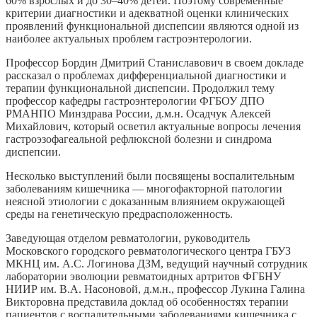
60% взрослых и до 30–40% детей. Поэтому современные
критерии диагностики и адекватной оценки клинических
проявлений функциональной диспепсии являются одной из
наиболее актуальных проблем гастроэнтерологии.
Профессор Бордин Дмитрий Станиславович в своем докладе
рассказал о проблемах дифференциальной диагностики и
терапии функциональной диспепсии. Продолжил тему
профессор кафедры гастроэнтерологии ФГБОУ ДПО
РМАНПО Минздрава России, д.м.н. Осадчук Алексей
Михайлович, который осветил актуальные вопросы лечения
гастроэзофагеальной рефлюксной болезни и синдрома
диспепсии.
Несколько выступлений были посвящены воспалительным
заболеваниям кишечника — многофакторной патологии
неясной этиологии с доказанным влиянием окружающей
среды на генетическую предрасположенность.
Заведующая отделом ревматологии, руководитель
Московского городского ревматологического центра ГБУЗ
МКНЦ им. А.С. Логинова ДЗМ, ведущий научный сотрудник
лаборатории эволюции ревматоидных артритов ФГБНУ
НИИР им. В.А. Насоновой, д.м.н., профессор Лукина Галина
Викторовна представила доклад об особенностях терапии
пациентов с воспалительными заболеваниями кишечника с