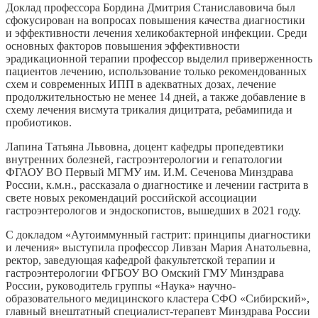
Доклад профессора Бордина Дмитрия Станиславовича был
сфокусирован на вопросах повышения качества диагностики
и эффективности лечения хеликобактерной инфекции. Среди
основных факторов повышения эффективности
эрадикационной терапии профессор выделил приверженность
пациентов лечению, использование только рекомендованных
схем и современных ИПП в адекватных дозах, лечение
продолжительностью не менее 14 дней, а также добавление в
схему лечения висмута трикалия дицитрата, ребамипида и
пробиотиков.
Лапина Татьяна Львовна, доцент кафедры пропедевтики
внутренних болезней, гастроэнтерологии и гепатологии
ФГАОУ ВО Первый МГМУ им. И.М. Сеченова Минздрава
России, к.м.н., рассказала о диагностике и лечении гастрита в
свете новых рекомендаций российской ассоциации
гастроэнтерологов и эндоскопистов, вышедших в 2021 году.
С докладом «Аутоиммунный гастрит: принципы диагностики
и лечения» выступила профессор Ливзан Мария Анатольевна,
ректор, заведующая кафедрой факультетской терапии и
гастроэнтерологии ФГБОУ ВО Омский ГМУ Минздрава
России, руководитель группы «Наука» научно-
образовательного медицинского кластера СФО «Сибирский»,
главный внештатный специалист-терапевт Минздрава России