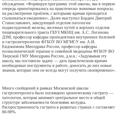
обсуждения: «Формируя программу этой школы, мы в первую
очередь ориентировались на практически значимые вопросы,
на рассмотрение проблем, с которыми врачам приходится
сталкиваться ежедневно». Далее выступил Бордин Дмитрий
Станиславович, заведующий отделом патологии
поджелудочной железы, желчных путей и верхних отделов
пищеварительного тракта ГБУЗ МКНЦ им. А.С. Логинова
ДЗМ, профессор кафедры пропедевтики внутренних болезней
и гастроэнтерологии ФГБОУ ВО МГМСУ им. А.И.
Евдокимова Минздрава России, профессор кафедры
поликлинической терапии и семейной медицины ФГБОУ ВО
Тверской ГМУ Минздрава России, д.м.н.: «Задумывая эту
школу, мы поставили задачу — дать практическим врачам
необходимые инструменты в работе, доносить до них новые
знания, которые они не всегда могут получить своевременно».
Много сообщений в рамках Московской школы
гастроэнтеролога было посвящено хроническому гастриту —
патологии, которая занимает центральное место в общей
структуре заболеваемости болезнями желудка.
Распространенность гастрита в развитых странах с составляет
80-90%.