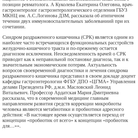
позиции ревматолога. А Куколева Екатерина Олеговна, врач-
гастроэнтеролог гастроэнтерологического отделения ГБУЗ
МКНЦ им. А.С.Логинова ДЗМ, рассказала об атипичном
течении двух иммуновоспалительных заболеваниий при их
сочетании.
Синдром раздраженного кишечника (СРК) является одним из
наиболее часто встречающихся функциональных расстройств
желудочно-кишечного тракта и по-прежнему остается
диагнозом исключения. Неосведомленность врачей о СРК
приводит как к неправильной постановке диагноза, так и к
значительным экономическим потерям. Актуальность
вопросов своевременной диагностики и лечения синдрома
раздраженного кишечника представил в своем докладе доцент
кафедры гастроэнтерологии ФГБУ ДПО «ЦГМА» Управления
делами Президента РФ, д.м.н. Масловский Леонид
Витальевич. Профессор Ардатская Мария Дмитриевна
рассказала, что в современной медицине главным
направлением развития средств коррекции микробиоты
человека являются метабиотики и пробиотики адресного
действия: «В настоящее время осуществляется переход от
концепции «пробиотик от всего» к концепции «пробиотик
для…»».