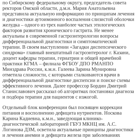
по Сибирскому федеральному округу, председатель совета
ректоров Омской области, д.м.н. Мария Анатольевна
представила актуальную информацию по принципам лечения
и диагностики аутоимонного воспаления слизистой оболочки
желудка – одного из трех наиболее частых этилогических
факторов развития хронического гастрита. Не менее
актуальны в современной гастроэнтерологии вопросы
дифференциальной диагностики и симптоматической
терапии. В своем выступлении «Загадки диспепсического
синдрома» главный внештатный гастроэнтеролог г. Казани,
доцент кафедры терапии, гериатрии и общей врачебной
практики КГМА – филиала ФГБОУ ДПО РМАНПО
Минздрава России, к.м.н. Галеева Зарина Мунировна
отметила сложности, с которыми сталкиваются врачи в
дифференциальной диагностике диспепсии и поиске схемы
эффективного лечения. Далее профессор Бордин Дмитрий
Станиславович рассказал об алгоритмах постановки диагноза
и подбора терапии для пациентов с изжогой.
Отдельный блок конференции был посвящен коррекции
питания и восполнению дефицита нутриентов. Носкова
Карина Кадиевна, к.м.н., заведующая клинико-
диагностической лабораторией ГБУЗ МКНЦ им. А.С.
Логинова ДЗМ, осветила актуальные принципы диагностики
и лечения анемии и дефицита железа при заболеваниях