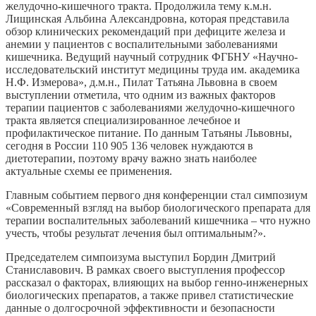
желудочно-кишечного тракта. Продолжила тему к.м.н.
Лищинская Альбина Александровна, которая представила
обзор клинических рекомендаций при дефиците железа и
анемии у пациентов с воспалительными заболеваниями
кишечника. Ведущий научный сотрудник ФГБНУ «Научно-
исследовательский институт медицины труда им. академика
Н.Ф. Измерова», д.м.н., Пилат Татьяна Львовна в своем
выступлении отметила, что одним из важных факторов
терапии пациентов с заболеваниями желудочно-кишечного
тракта является специализированное лечебное и
профилактическое питание. По данным Татьяны Львовны,
сегодня в России 110 905 136 человек нуждаются в
диетотерапии, поэтому врачу важно знать наиболее
актуальные схемы ее применения.
Главным событием первого дня конференции стал симпозиум
«Современный взгляд на выбор биологического препарата для
терапии воспалительных заболеваний кишечника – что нужно
учесть, чтобы результат лечения был оптимальным?».
Председателем симпоизума выступил Бордин Дмитрий
Станиславович. В рамках своего выступления профессор
рассказал о факторах, влияющих на выбор генно-инженерных
биологических препаратов, а также привел статистические
данные о долгосрочной эффективности и безопасности