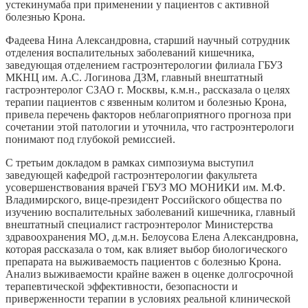
устекинумаба при применении у пациентов с активной
болезнью Крона.
Фадеева Нина Александровна, старший научный сотрудник
отделения воспалительных заболеваний кишечника,
заведующая отделением гастроэнтерологии филиала ГБУЗ
МКНЦ им. А.С. Логинова ДЗМ, главный внештатный
гастроэнтеролог СЗАО г. Москвы, к.м.н., рассказала о целях
терапии пациентов с язвенным колитом и болезнью Крона,
привела перечень факторов неблагоприятного прогноза при
сочетании этой патологии и уточнила, что гастроэнтерологи
понимают под глубокой ремиссией.
С третьим докладом в рамках симпозиума выступил
заведующей кафедрой гастроэнтерологии факультета
усовершенствования врачей ГБУЗ МО МОНИКИ им. М.Ф.
Владимирского, вице-президент Российского общества по
изучению воспалительных заболеваний кишечника, главный
внештатный специалист гастроэнтеролог Министерства
здравоохранения МО, д.м.н. Белоусова Елена Александровна,
которая рассказала о том, как влияет выбор биологического
препарата на выживаемость пациентов с болезнью Крона.
Анализ выживаемости крайне важен в оценке долгосрочной
терапевтической эффективности, безопасности и
приверженности терапии в условиях реальной клинической