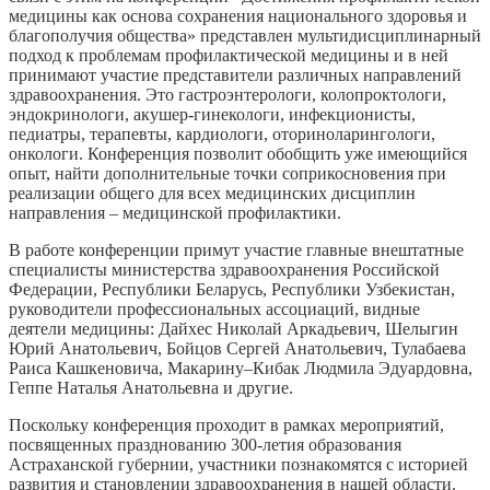
медицины как основа сохранения национального здоровья и
благополучия общества» представлен мультидисциплинарный
подход к проблемам профилактической медицины и в ней
принимают участие представители различных направлений
здравоохранения. Это гастроэнтерологи, колопроктологи,
эндокринологи, акушер-гинекологи, инфекционисты,
педиатры, терапевты, кардиологи, оториноларингологи,
онкологи. Конференция позволит обобщить уже имеющийся
опыт, найти дополнительные точки соприкосновения при
реализации общего для всех медицинских дисциплин
направления – медицинской профилактики.
В работе конференции примут участие главные внештатные
специалисты министерства здравоохранения Российской
Федерации, Республики Беларусь, Республики Узбекистан,
руководители профессиональных ассоциаций, видные
деятели медицины: Дайхес Николай Аркадьевич, Шелыгин
Юрий Анатольевич, Бойцов Сергей Анатольевич, Тулабаева
Раиса Кашкеновича, Макарину–Кибак Людмила Эдуардовна,
Геппе Наталья Анатольевна и другие.
Поскольку конференция проходит в рамках мероприятий,
посвященных празднованию 300-летия образования
Астраханской губернии, участники познакомятся с историей
развития и становлении здравоохранения в нашей области.