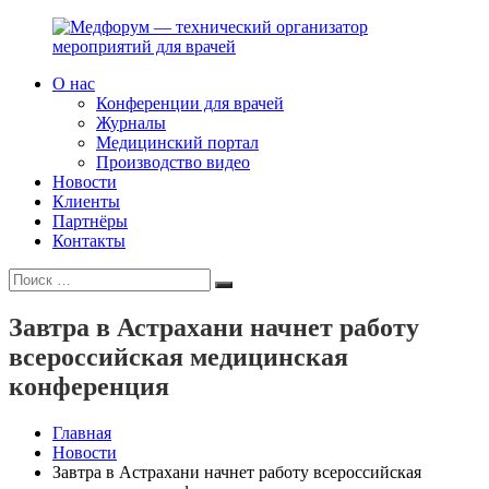
Перейти
к
содержимому
О нас
Медфорум
Мы
Конференции для врачей
—
консультируем
Журналы
технический
участников
Медицинский портал
организатор
российского
Производство видео
мероприятий
фармрынка
Новости
для
и
Клиенты
врачей
помогаем
Партнёры
выстраивать
Контакты
коммуникации
Искать:
с
Поиск
медицинским
и
Завтра в Астрахани начнет работу
фармацевтическим
всероссийская медицинская
сообществами.
конференция
Главная
Новости
Завтра в Астрахани начнет работу всероссийская