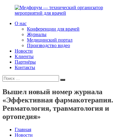
Перейти
к
содержимому
О нас
Медфорум
Мы
Конференции для врачей
—
консультируем
Журналы
технический
участников
Медицинский портал
организатор
российского
Производство видео
мероприятий
фармрынка
Новости
для
и
Клиенты
врачей
помогаем
Партнёры
выстраивать
Контакты
коммуникации
Искать:
с
Поиск
медицинским
и
Вышел новый номер журнала
фармацевтическим
«Эффективная фармакотерапия.
сообществами.
Ревматология, травматология и
ортопедия»
Главная
Новости