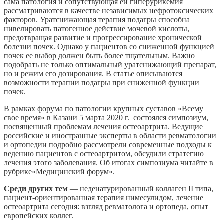
сама патология и сопутствующая ей гиперурикемия
рассматриваются в качестве независимых нефротоксических
факторов. Уратснижающая терапия подагры способна
нивелировать патогенное действие мочевой кислоты,
предотвращая развитие и прогрессирование хронической
болезни почек. Однако у пациентов со сниженной функцией
почек ее выбор должен быть более тщательным. Важно
подобрать не только оптимальный уратснижающий препарат,
но и режим его дозирования. В статье описываются
возможности терапии подагры при сниженной функции
почек.
В рамках форума по патологии крупных суставов «Всему
свое время» в Казани 5 марта 2020 г. состоялся симпозиум,
посвященный проблемам лечения остеоартрита. Ведущие
российские и иностранные эксперты в области ревматологии
и ортопедии подробно рассмотрели современные подходы к
ведению пациентов с остеоартритом, обсудили стратегию
лечения этого заболевания. Об итогах симпозиума читайте в
рубрике
«
Медицинский форум
»
.
Среди других тем
— неденатурированный коллаген II типа,
пациент-ориентированная терапия нимесулидом, лечение
остеоартрита сегодня: взгляд ревматолога и ортопеда, опыт
европейских коллег.