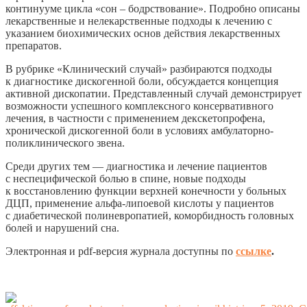
континууме цикла «сон – бодрствование». Подробно описаны
лекарственные и нелекарственные подходы к лечению с
указанием биохимических основ действия лекарственных
препаратов.
В рубрике «Клинический случай» разбираются подходы
к диагностике дискогенной боли, обсуждается концепция
активной дископатии. Представленный случай демонстрирует
возможности успешного комплексного консервативного
лечения, в частности с применением декскетопрофена,
хронической дискогенной боли в условиях амбулаторно-
поликлинического звена.
Среди других тем — диагностика и лечение пациентов
с неспецифической болью в спине, новые подходы
к восстановлению функции верхней конечности у больных
ДЦП, применение альфа-липоевой кислоты у пациентов
с диабетической полиневропатией, коморбидность головных
болей и нарушений сна.
Электронная и pdf-версия журнала доступны по
ссылке
.