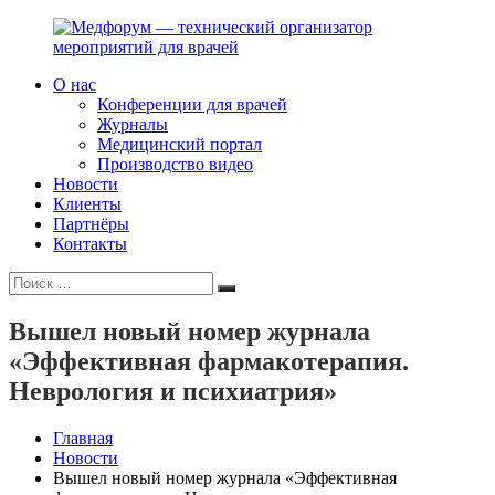
Перейти
к
содержимому
О нас
Медфорум
Мы
Конференции для врачей
—
консультируем
Журналы
технический
участников
Медицинский портал
организатор
российского
Производство видео
мероприятий
фармрынка
Новости
для
и
Клиенты
врачей
помогаем
Партнёры
выстраивать
Контакты
коммуникации
Искать:
с
Поиск
медицинским
и
Вышел новый номер журнала
фармацевтическим
«Эффективная фармакотерапия.
сообществами.
Неврология и психиатрия»
Главная
Новости
Вышел новый номер журнала «Эффективная