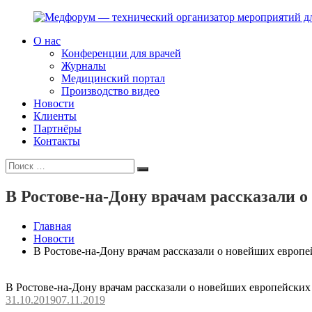
Перейти
к
О нас
содержимому
Медфорум
Мы
Конференции для врачей
—
консультируем
Журналы
технический
участников
Медицинский портал
организатор
российского
Производство видео
мероприятий
фармрынка
Новости
для
и
Клиенты
врачей
помогаем
Партнёры
выстраивать
Контакты
коммуникации
Искать:
с
Поиск
медицинским
и
В Ростове-на-Дону врачам рассказали 
фармацевтическим
сообществами.
Главная
Новости
В Ростове-на-Дону врачам рассказали о новейших европ
В Ростове-на-Дону врачам рассказали о новейших европейских
31.10.2019
07.11.2019