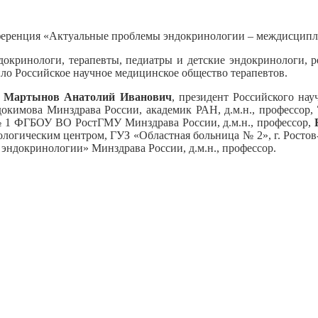
нференция «Актуальные проблемы эндокринологии – междисципл
докринологи, терапевты, педиатры и детские эндокринологи, 
о Российское научное медицинское общество терапевтов.
и
Мартынов Анатолий Иванович
, президент Российского на
имова Минздрава России, академик РАН, д.м.н., профессор,
1 ФГБОУ ВО РостГМУ Минздрава России, д.м.н., профессор,
огическим центром, ГУЗ «Областная больница № 2», г. Ростов-
ндокринологии» Минздрава России, д.м.н., профессор.