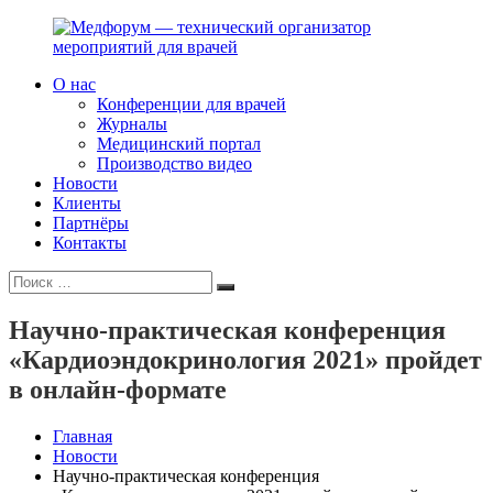
Перейти
к
содержимому
О нас
Медфорум
Мы
Конференции для врачей
—
консультируем
Журналы
технический
участников
Медицинский портал
организатор
российского
Производство видео
мероприятий
фармрынка
Новости
для
и
Клиенты
врачей
помогаем
Партнёры
выстраивать
Контакты
коммуникации
Искать:
с
Поиск
медицинским
и
Научно-практическая конференция
фармацевтическим
«Кардиоэндокринология 2021» пройдет
сообществами.
в онлайн-формате
Главная
Новости
Научно-практическая конференция