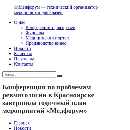
Перейти
к
содержимому
О нас
Медфорум
Мы
Конференции для врачей
—
консультируем
Журналы
технический
участников
Медицинский портал
организатор
российского
Производство видео
мероприятий
фармрынка
Новости
для
и
Клиенты
врачей
помогаем
Партнёры
выстраивать
Контакты
коммуникации
Искать:
с
Поиск
медицинским
и
Конференция по проблемам
фармацевтическим
ревматологии в Красноярске
сообществами.
завершила годичный план
мероприятий «Медфорум»
Главная
Новости