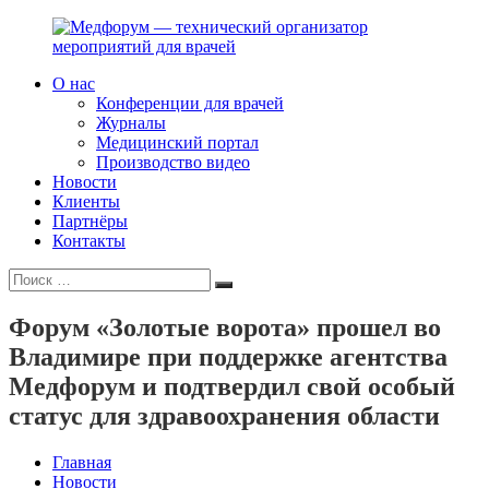
Перейти
к
содержимому
О нас
Медфорум
Мы
Конференции для врачей
—
консультируем
Журналы
технический
участников
Медицинский портал
организатор
российского
Производство видео
мероприятий
фармрынка
Новости
для
и
Клиенты
врачей
помогаем
Партнёры
выстраивать
Контакты
коммуникации
Искать:
с
Поиск
медицинским
и
Форум «Золотые ворота» прошел во
фармацевтическим
Владимире при поддержке агентства
сообществами.
Медфорум и подтвердил свой особый
статус для здравоохранения области
Главная
Новости