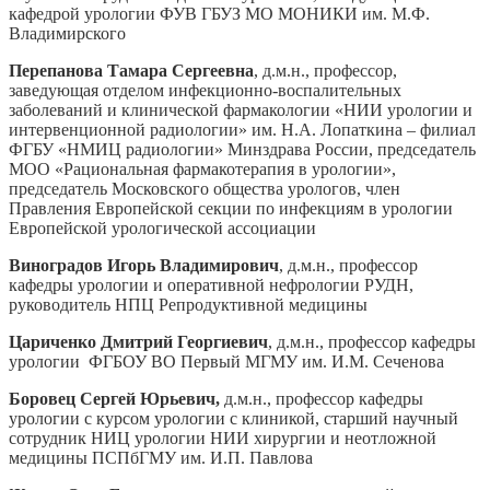
кафедрой урологии ФУВ ГБУЗ МО МОНИКИ им. М.Ф.
Владимирского
Перепанова Тамара Сергеевна
, д.м.н., профессор,
заведующая отделом инфекционно-воспалительных
заболеваний и клинической фармакологии «НИИ урологии и
интервенционной радиологии» им. Н.А. Лопаткина – филиал
ФГБУ «НМИЦ радиологии» Минздрава России, председатель
МОО «Рациональная фармакотерапия в урологии»,
председатель Московского общества урологов, член
Правления Европейской секции по инфекциям в урологии
Европейской урологической ассоциации
Виноградов Игорь Владимирович
, д.м.н., профессор
кафедры урологии и оперативной нефрологии РУДН,
руководитель НПЦ Репродуктивной медицины
Цариченко Дмитрий Георгиевич
, д.м.н., профессор кафедры
урологии ФГБОУ ВО Первый МГМУ им. И.М. Сеченова
Боровец Сергей Юрьевич,
д.м.н., профессор кафедры
урологии с курсом урологии с клиникой, старший научный
сотрудник НИЦ урологии НИИ хирургии и неотложной
медицины ПСПбГМУ им. И.П. Павлова