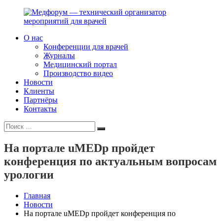
Перейти
к
содержимому
О нас
Медфорум
Мы
Конференции для врачей
—
консультируем
Журналы
технический
участников
Медицинский портал
организатор
российского
Производство видео
мероприятий
фармрынка
Новости
для
и
Клиенты
врачей
помогаем
Партнёры
выстраивать
Контакты
коммуникации
Искать:
с
Поиск
медицинским
и
На портале uMEDp пройдет
фармацевтическим
конференция по актуальным вопросам
сообществами.
урологии
Главная
Новости
На портале uMEDp пройдет конференция по