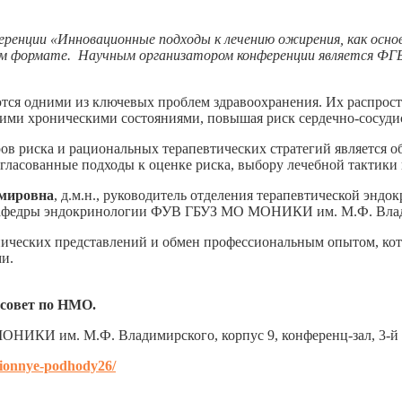
еренции «Инновационные подходы к лечению ожирения, как осно
ном формате. Научным организатором конференции является ФГ
тся одними из ключевых проблем здравоохранения. Их распрост
гими хроническими состояниями, повышая риск сердечно-сосуд
в риска и рациональных терапевтических стратегий является о
асованные подходы к оценке риска, выбору лечебной тактики 
мировна
, д.м.н., руководитель отделения терапевтической э
 кафедры эндокринологии ФУВ ГБУЗ МО МОНИКИ им. М.Ф. Вла
ческих представлений и обмен профессиональным опытом, кото
и.
совет по НМО.
МОНИКИ им. М.Ф. Владимирского, корпус 9, конференц-зал, 3-й
czionnye-podhody26/