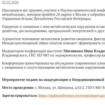
02.03.2026
Приглашаем вас принять участие в Научно-практической конф
метаболизма», которая пройдет 20 марта в Москве в гибрид
Управления делами Президента Российской Федерации.
Ожирение и связанные с ним метаболические нарушения остаю
диабетом, дислипидемиями, артериальной гипертензией и дру
Адекватное понимание механизмов развития ожирения, факторо
Междисциплинарный обмен опытом поможет сформировать согл
Модератором конференции выступит
Мисникова Инна Влади
Владимирского, ГВС МЗ МО по эндокринологии, профессор
Конференция ориентирована на обсуждение современных клини
с ожирением и сопутствующими метаболическими нарушениям
Мероприятие подано на аккредитацию в Координационный 
Место проведения:
г. Москва, ул. Щепкина, д.61/2, ГБУЗ МО 
Зарегистрироваться:
https://endoconference.ru/events/innova