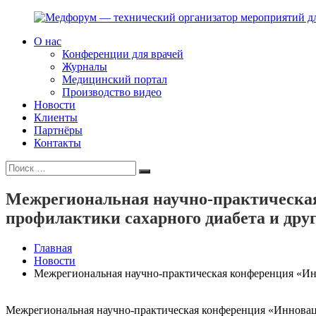
Перейти
к
О нас
содержимому
Медфорум
Мы
Конференции для врачей
—
консультируем
Журналы
технический
участников
Медицинский портал
организатор
российского
Производство видео
мероприятий
фармрынка
Новости
для
и
Клиенты
врачей
помогаем
Партнёры
выстраивать
Контакты
коммуникации
Искать:
с
Поиск
медицинским
и
Межрегиональная научно-практическая
фармацевтическим
профилактики сахарного диабета и дру
сообществами.
Главная
Новости
Межрегиональная научно-практическая конференция «Ин
Межрегиональная научно-практическая конференция «Инновац